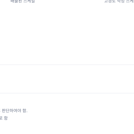
배출된 스케일
고경도 악성 스케
후 판단하여야 함.
로 함