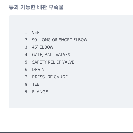
통과 가능한 배관 부속물
VENT
90˚ LONG OR SHORT ELBOW
45˚ ELBOW
GATE, BALL VALVES
SAFETY-RELIEF VALVE
DRAIN
PRESSURE GAUGE
TEE
FLANGE