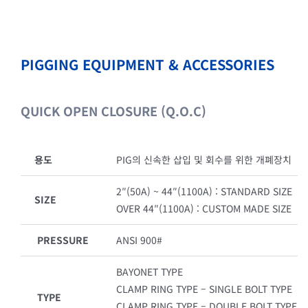
PIGGING EQUIPMENT & ACCESSORIES
QUICK OPEN CLOSURE (Q.O.C)
용도
PIG의 신속한 삽입 및 회수를 위한 개폐장치
2″(50A) ~ 44″(1100A) : STANDARD SIZE
SIZE
OVER 44″(1100A) : CUSTOM MADE SIZE
PRESSURE
ANSI 900#
BAYONET TYPE
CLAMP RING TYPE – SINGLE BOLT TYPE
TYPE
CLAMP RING TYPE – DOUBLE BOLT TYPE