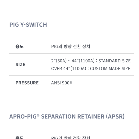
PIG Y-SWITCH
용도
PIG의 방향 전환 장치
2″(50A) ~ 44″(1100A) : STANDARD SIZE
SIZE
OVER 44″(1100A) : CUSTOM MADE SIZE
PRESSURE
ANSI 900#
APRO-PIG® SEPARATION RETAINER (APSR)
용도
PIG의 방향 전환 장치